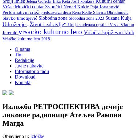
Srbiji
Imlek
Kulturni centar
Keta Josif
konkurs
Jelena Gorički Elka
Vršac
Muzički centar Zvončići
Nenad Kukić
Paja Jovanović
Performativni crtež
predstava za decu
Rena Redle
Slavica Obradinović
Slobodna zona
Suzana Kulja
Slavko timotijević
Slobodna zona 2023
Udruženje „Život i zdravlje“
Unija studenata opstine Vrsac
Vladan
vrsacko kulturno leto
Vršački književni klub
Jeremić
Vršačko kulturno leto 2018
O nama
Tim
Redakcije
Javne nabavke
Informator o radu
Download
Kontakt
Изложба РЕТРОСПЕКТИВА дечије
ликовне радионице Атељеа Рамона
Магда
Objavljeno u:
Izložbe