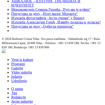
АШКАЛИЈЕ – КУЛТУРА, ТРАДИЦИЈА И
ИДЕНТИТЕТ
Монокомедија Семира Гицића „Пун ми је куфер“
Представа за децу „Ноте малог Моцарта“
Изложба фотографија „Јести очима“ у Вршцу
Изложба Александре Гајић „Између поласка и доласка“
Представа за децу „Одбегла принцеза“
© 2026 Kulturni Centar Vršac. Sva prava zadržana. - Omladinski trg 17 / Kula
Millennium I sprat, 26300 Vršac - Telefoni: +381 13 839 190, Tel/fax +381 13
839 190, Redakcija +381 13 830 900
Vesti iz kulture
Programi
Galerija
Video galerija
Izdanja
Udruženja
O nama
Tim
Redakcije
Javne nabavke