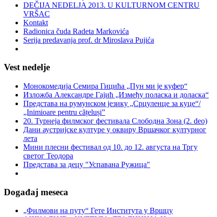
DEČIJA NEDELJA 2013. U KULTURNOM CENTRU
VRŠAC
Kontakt
Radionica čuda Radeta Markovića
Serija predavanja prof. dr Miroslava Pujića
Vest nedelje
Монокомедија Семира Гицића „Пун ми је куфер“
Изложба Александре Гајић „Између поласка и доласка“
Представа на румунском језику „Срцуленце за куце“/
„Inimioare pentru cățeluși”
20. Турнеја филмског фестивала Слободна Зона (2. deo)
Дани аустријске културе у оквиру Вршачког културног
лета
Мини плесни фестивал од 10. до 12. августа на Тргу
светог Теодора
Представа за децу "Успавана Ружица"
Događaj meseca
„Филмови на путу“ Гетe Института у Вршцу