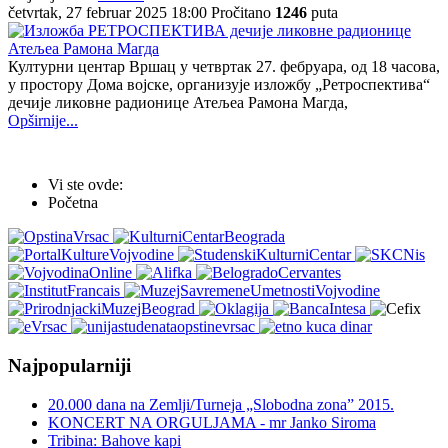
četvrtak, 27 februar 2025 18:00
Pročitano
1246
puta
Културни центар Вршац у четвртак 27. фебруара, од 18 часова,
у простору Дома војске, организује изложбу „Ретроспектива“
дечије ликовне радионице Атељеа Рамона Магда,
Opširnije...
Vi ste ovde:
Početna
Najpopularniji
20.000 dana na Zemlji/Turneja „Slobodna zona” 2015.
KONCERT NA ORGULJAMA - mr Janko Siroma
Tribina: Bahove kapi