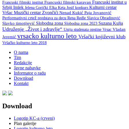
Francuski institut u
Francuski filmski institut
Francuski filmski karavan
Srbiji
Imlek
Kulturni centar
Keta Josif
konkurs
Jelena Gorički Elka
Vršac
Muzički centar Zvončići
Nenad Kukić
Paja Jovanović
Performativni crtež
predstava za decu
Rena Redle
Slavica Obradinović
Slobodna zona
Suzana Kulja
Slavko timotijević
Slobodna zona 2023
Udruženje „Život i zdravlje“
Unija studenata opstine Vrsac
Vladan
vrsacko kulturno leto
Vršački književni klub
Jeremić
Vršačko kulturno leto 2018
O nama
Tim
Redakcije
Javne nabavke
Informator o radu
Download
Kontakt
Download
Logotip KC-a (crveni)
Plan galerije
Logotip kulturno-leto