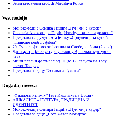
Serija predavanja prof. dr Miroslava Pujića
Vest nedelje
Монокомедија Семира Гицића „Пун ми је куфер“
Изложба Александре Гајић „Између поласка и доласка“
Представа на румунском језику „Срцуленце за куце“/
„Inimioare pentru cățeluși”
20. Турнеја филмског фестивала Слободна Зона (2. deo)
Дани аустријске културе у оквиру Вршачког културног
лета
Мини плесни фестивал од 10. до 12. августа на Тргу
светог Теодора
Представа за децу "Успавана Ружица"
Događaj meseca
„Филмови на путу“ Гетe Института у Вршцу
АШКАЛИЈЕ – КУЛТУРА, ТРАДИЦИЈА И
ИДЕНТИТЕТ
Монокомедија Семира Гицића „Пун ми је куфер“
Представа за децу „Ноте малог Моцарта“