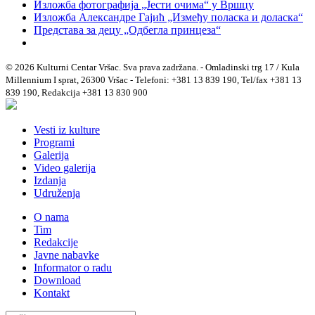
Изложба фотографија „Јести очима“ у Вршцу
Изложба Александре Гајић „Између поласка и доласка“
Представа за децу „Одбегла принцеза“
© 2026 Kulturni Centar Vršac. Sva prava zadržana. - Omladinski trg 17 / Kula
Millennium I sprat, 26300 Vršac - Telefoni: +381 13 839 190, Tel/fax +381 13
839 190, Redakcija +381 13 830 900
Vesti iz kulture
Programi
Galerija
Video galerija
Izdanja
Udruženja
O nama
Tim
Redakcije
Javne nabavke
Informator o radu
Download
Kontakt