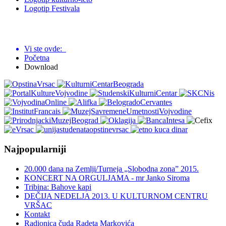
Logotip Festivala
Vi ste ovde:
Početna
Download
Najpopularniji
20.000 dana na Zemlji/Turneja „Slobodna zona” 2015.
KONCERT NA ORGULJAMA - mr Janko Siroma
Tribina: Bahove kapi
DEČIJA NEDELJA 2013. U KULTURNOM CENTRU
VRŠAC
Kontakt
Radionica čuda Radeta Markovića