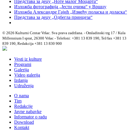
Представа за децу „Ноте малог Моцарта“
Изложба фотографија „Јести очима“ у Вршцу
Изложба Александре Гајић „Између поласка и доласка“
Представа за децу „Одбегла принцеза“
© 2026 Kulturni Centar Vršac. Sva prava zadržana. - Omladinski trg 17 / Kula
Millennium I sprat, 26300 Vršac - Telefoni: +381 13 839 190, Tel/fax +381 13
839 190, Redakcija +381 13 830 900
Vesti iz kulture
Programi
Galerija
Video galerija
Izdanja
Udruženja
O nama
Tim
Redakcije
Javne nabavke
Informator o radu
Download
Kontakt