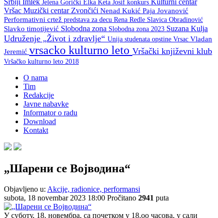
Srbiji
Imlek
Kulturni centar
Keta Josif
konkurs
Jelena Gorički Elka
Vršac
Muzički centar Zvončići
Nenad Kukić
Paja Jovanović
Performativni crtež
predstava za decu
Rena Redle
Slavica Obradinović
Slobodna zona
Suzana Kulja
Slavko timotijević
Slobodna zona 2023
Udruženje „Život i zdravlje“
Unija studenata opstine Vrsac
Vladan
vrsacko kulturno leto
Vršački književni klub
Jeremić
Vršačko kulturno leto 2018
O nama
Tim
Redakcije
Javne nabavke
Informator o radu
Download
Kontakt
„Шарени се Војводина“
Objavljeno u:
Akcije, radionice, performansi
subota, 18 novembar 2023 18:00
Pročitano
2941
puta
У суботу, 18. новембра, са почетком у 18.оо часова, у сали