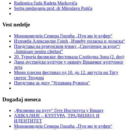
Radionica čuda Radeta Markovića
Serija predavanja prof. dr Miroslava Pujića
Vest nedelje
Монокомедија Семира Гицића „Пун ми је куфер“
Изложба Александре Гајић „Између поласка и доласка“
Представа на румунском језику „Срцуленце за куце“/
„Inimioare pentru cățeluși”
20. Турнеја филмског фестивала Слободна Зона (2. deo)
Дани аустријске културе у оквиру Вршачког културног
лета
Мини плесни фестивал од 10. до 12. августа на Тргу
светог Теодора
Представа за децу "Успавана Ружица"
Događaj meseca
„Филмови на путу“ Гетe Института у Вршцу
АШКАЛИЈЕ – КУЛТУРА, ТРАДИЦИЈА И
ИДЕНТИТЕТ
Монокомедија Семира Гицића „Пун ми је куфер“