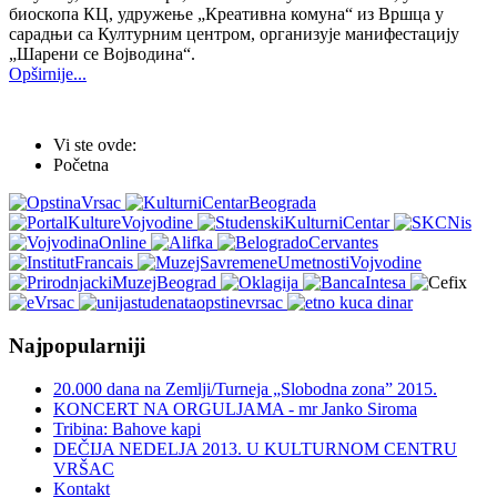
биоскопа КЦ, удружење „Креативна комуна“ из Вршца у
сарадњи са Културним центром, организује манифестацију
„Шарени се Војводина“.
Opširnije...
Vi ste ovde:
Početna
Najpopularniji
20.000 dana na Zemlji/Turneja „Slobodna zona” 2015.
KONCERT NA ORGULJAMA - mr Janko Siroma
Tribina: Bahove kapi
DEČIJA NEDELJA 2013. U KULTURNOM CENTRU
VRŠAC
Kontakt