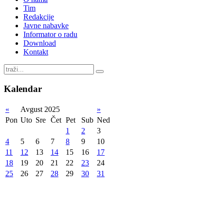
Tim
Redakcije
Javne nabavke
Informator o radu
Download
Kontakt
Kalendar
«
Avgust 2025
»
Pon
Uto
Sre
Čet
Pet
Sub
Ned
1
2
3
4
5
6
7
8
9
10
11
12
13
14
15
16
17
18
19
20
21
22
23
24
25
26
27
28
29
30
31