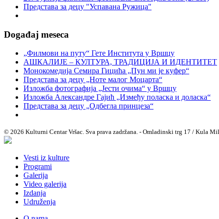
Представа за децу "Успавана Ружица"
Događaj meseca
„Филмови на путу“ Гетe Института у Вршцу
АШКАЛИЈЕ – КУЛТУРА, ТРАДИЦИЈА И ИДЕНТИТЕТ
Монокомедија Семира Гицића „Пун ми је куфер“
Представа за децу „Ноте малог Моцарта“
Изложба фотографија „Јести очима“ у Вршцу
Изложба Александре Гајић „Између поласка и доласка“
Представа за децу „Одбегла принцеза“
© 2026 Kulturni Centar Vršac. Sva prava zadržana. - Omladinski trg 17 / Kula Mi
Vesti iz kulture
Programi
Galerija
Video galerija
Izdanja
Udruženja
O nama