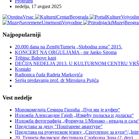
Programi
nedelja, 17 avgust 2025
Najpopularniji
20.000 dana na Zemlji/Turneja „Slobodna zona” 2015.
KONCERT NA ORGULJAMA - mr Janko Siroma
Tribina: Bahove kapi
DEČIJA NEDELJA 2013. U KULTURNOM CENTRU VR
Kontakt
Radionica čuda Radeta Markovića
Serija predavanja prof. dr Miroslava Pujića
Vest nedelje
Монокомедија Семира Гицића „Пун ми је куфер“
Изложба Александре Гајић „Између поласка и доласка“
Изложба фотографија „Формула 1/Монако - некада и сад
Представа за децу "Поштареве авантуре"
Представа на румунском језику „Срцуленце за куце“/„Inimio
20. Турнеја филмског фестивала Слободна Зона (2. deo)