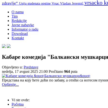
vrsacko k
zdravlje“
Unija studenata opstine Vrsac
Vladan Jeremić
O nama
Tim
Redakcije
Javne nabavke
Informator o radu
Download
Kontakt
Кабаре комедија "Балкански мушкарц
Objavljeno u:
Predstave
nedelja, 17 avgust 2025 21:00
Pročitano
964
puta
Представа на коју ћете доћи по забаву, а отићи са нотесом пун
Opširnije...
Vi ste ovde:
Početna