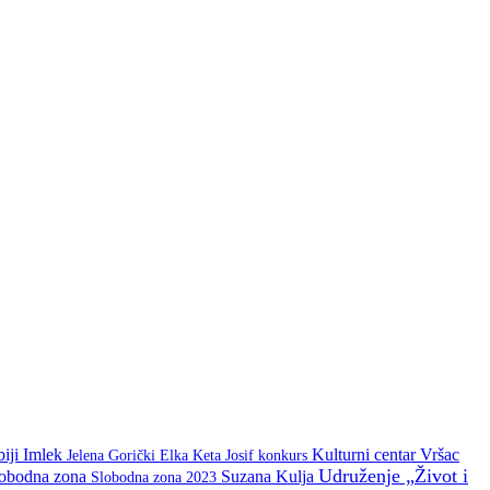
biji
Imlek
Kulturni centar Vršac
Keta Josif
konkurs
Jelena Gorički Elka
Udruženje „Život i
lobodna zona
Suzana Kulja
Slobodna zona 2023