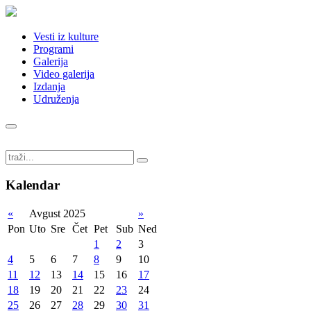
Vesti iz kulture
Programi
Galerija
Video galerija
Izdanja
Udruženja
Kalendar
«
Avgust 2025
»
Pon
Uto
Sre
Čet
Pet
Sub
Ned
1
2
3
4
5
6
7
8
9
10
11
12
13
14
15
16
17
18
19
20
21
22
23
24
25
26
27
28
29
30
31