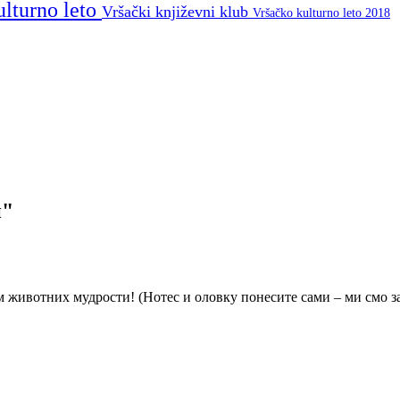
ulturno leto
Vršački književni klub
Vršačko kulturno leto 2018
и"
им животних мудрости! (Нотес и оловку понесите сами – ми смо з