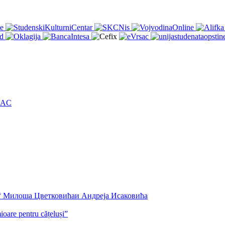
ŠAC
а“ Милоша Цветковићаи Андреја Исаковића
are pentru cățeluși”