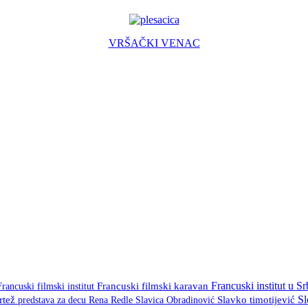
VRŠAČKI VENAC
Francuski institut u Sr
Francuski filmski institut
Francuski filmski karavan
S
crtež
predstava za decu
Rena Redle
Slavica Obradinović
Slavko timotijević