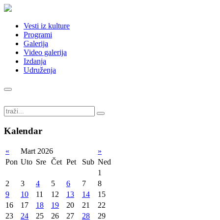
Vesti iz kulture
Programi
Galerija
Video galerija
Izdanja
Udruženja
Kalendar
«
Mart 2026
»
Pon
Uto
Sre
Čet
Pet
Sub
Ned
1
2
3
4
5
6
7
8
9
10
11
12
13
14
15
16
17
18
19
20
21
22
23
24
25
26
27
28
29