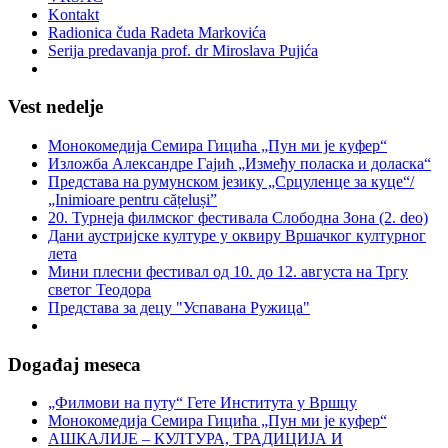
Kontakt
Radionica čuda Radeta Markovića
Serija predavanja prof. dr Miroslava Pujića
Vest nedelje
Монокомедија Семира Гицића „Пун ми је куфер“
Изложба Александре Гајић „Између поласка и доласка“
Представа на румунском језику „Срцуленце за куце“/
„Inimioare pentru cățeluși”
20. Турнеја филмског фестивала Слободна Зона (2. deo)
Дани аустријске културе у оквиру Вршачког културног
лета
Мини плесни фестивал од 10. до 12. августа на Тргу
светог Теодора
Представа за децу "Успавана Ружица"
Događaj meseca
„Филмови на путу“ Гетe Института у Вршцу
Монокомедија Семира Гицића „Пун ми је куфер“
АШКАЛИЈЕ – КУЛТУРА, ТРАДИЦИЈА И