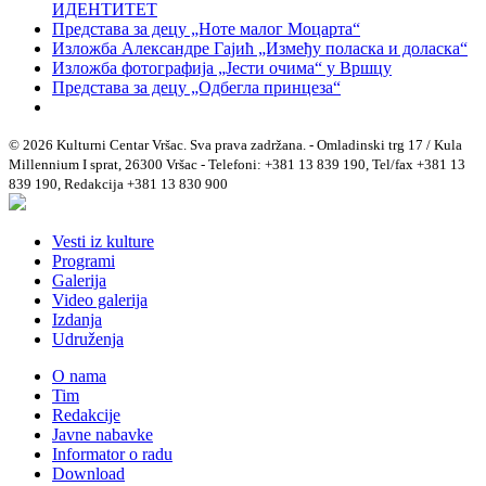
ИДЕНТИТЕТ
Представа за децу „Ноте малог Моцарта“
Изложба Александре Гајић „Између поласка и доласка“
Изложба фотографија „Јести очима“ у Вршцу
Представа за децу „Одбегла принцеза“
© 2026 Kulturni Centar Vršac. Sva prava zadržana. - Omladinski trg 17 / Kula
Millennium I sprat, 26300 Vršac - Telefoni: +381 13 839 190, Tel/fax +381 13
839 190, Redakcija +381 13 830 900
Vesti iz kulture
Programi
Galerija
Video galerija
Izdanja
Udruženja
O nama
Tim
Redakcije
Javne nabavke
Informator o radu
Download