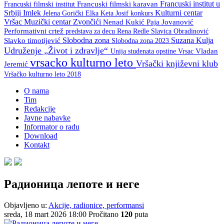
Francuski institut u
Francuski filmski institut
Francuski filmski karavan
Srbiji
Imlek
Kulturni centar
Keta Josif
konkurs
Jelena Gorički Elka
Vršac
Muzički centar Zvončići
Nenad Kukić
Paja Jovanović
Performativni crtež
predstava za decu
Rena Redle
Slavica Obradinović
Slobodna zona
Suzana Kulja
Slavko timotijević
Slobodna zona 2023
Udruženje „Život i zdravlje“
Unija studenata opstine Vrsac
Vladan
vrsacko kulturno leto
Vršački književni klub
Jeremić
Vršačko kulturno leto 2018
O nama
Tim
Redakcije
Javne nabavke
Informator o radu
Download
Kontakt
Радионица лепоте и неге
Objavljeno u:
Akcije, radionice, performansi
sreda, 18 mart 2026 18:00
Pročitano
120
puta