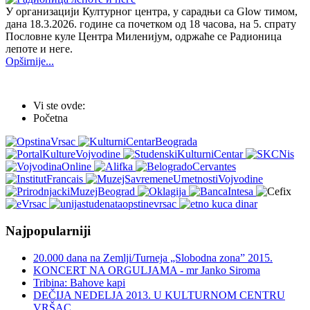
У организацији Културног центра, у сарадњи са Glow тимом,
дана 18.3.2026. године са почетком од 18 часова, на 5. спрату
Пословне куле Центра Миленијум, одржаће се Радионица
лепоте и неге.
Opširnije...
Vi ste ovde:
Početna
Najpopularniji
20.000 dana na Zemlji/Turneja „Slobodna zona” 2015.
KONCERT NA ORGULJAMA - mr Janko Siroma
Tribina: Bahove kapi
DEČIJA NEDELJA 2013. U KULTURNOM CENTRU
VRŠAC