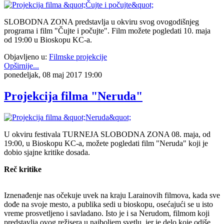
SLOBODNA ZONA predstavlja u okviru svog ovogodišnjeg
programa i film "Čujte i počujte". Film možete pogledati 10. maja
od 19:00 u Bioskopu KC-a.
Objavljeno u:
Filmske projekcije
Opširnije...
ponedeljak, 08 maj 2017 19:00
Projekcija filma "Neruda"
U okviru festivala TURNEJA SLOBODNA ZONA 08. maja, od
19:00, u Bioskopu KC-a, možete pogledati film "Neruda" koji je
dobio sjajne kritike dosada.
Reč kritike
Iznenađenje nas očekuje uvek na kraju Larainovih filmova, kada sve
dođe na svoje mesto, a publika sedi u bioskopu, osećajući se u isto
vreme prosvetljeno i savladano. Isto je i sa Nerudom, filmom koji
predstavlja ovog režisera u najboljem svetlu, jer je delo koje odiše