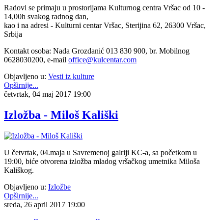
Radovi se primaju u prostorijama Kulturnog centra Vršac od 10 -
14,00h svakog radnog dan,
kao i na adresi - Kulturni centar Vršac, Sterijina 62, 26300 Vršac,
Srbija
Kontakt osoba: Nada Grozdanić 013 830 900, br. Mobilnog
0628030200, e-mail
office@kulcentar.com
Objavljeno u:
Vesti iz kulture
Opširnije...
četvrtak, 04 maj 2017 19:00
Izložba - Miloš Kališki
U četvrtak, 04.maja u Savremenoj galriji KC-a, sa početkom u
19:00, biće otvorena izložba mladog vršačkog umetnika Miloša
Kališkog.
Objavljeno u:
Izložbe
Opširnije...
sreda, 26 april 2017 19:00