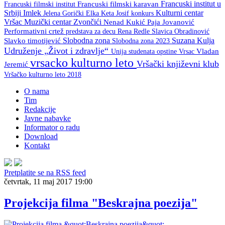
Francuski institut u
Francuski filmski institut
Francuski filmski karavan
Srbiji
Imlek
Kulturni centar
Keta Josif
konkurs
Jelena Gorički Elka
Vršac
Muzički centar Zvončići
Nenad Kukić
Paja Jovanović
Performativni crtež
predstava za decu
Rena Redle
Slavica Obradinović
Slobodna zona
Suzana Kulja
Slavko timotijević
Slobodna zona 2023
Udruženje „Život i zdravlje“
Unija studenata opstine Vrsac
Vladan
vrsacko kulturno leto
Vršački književni klub
Jeremić
Vršačko kulturno leto 2018
O nama
Tim
Redakcije
Javne nabavke
Informator o radu
Download
Kontakt
Pretplatite se na RSS feed
četvrtak, 11 maj 2017 19:00
Projekcija filma "Beskrajna poezija"