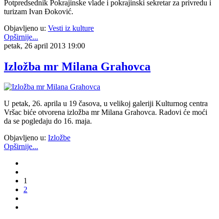
Potpredsednik Pokrajinske vlade i pokrajinski sekretar za privredu i
turizam Ivan Đoković.
Objavljeno u:
Vesti iz kulture
Opširnije...
petak, 26 april 2013 19:00
Izložba mr Milana Grahovca
U petak, 26. aprila u 19 časova, u velikoj galeriji Kulturnog centra
Vršac biće otvorena izložba mr Milana Grahovca. Radovi će moći
da se pogledaju do 16. maja.
Objavljeno u:
Izložbe
Opširnije...
1
2