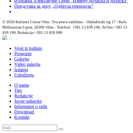
Изложба Александре Гајић „Између поласка и доласка“
Представа за децу „Одбегла принцеза“
© 2026 Kulturni Centar Vršac. Sva prava zadržana. - Omladinski trg 17 / Kula
Millennium I sprat, 26300 Vršac - Telefoni: +381 13 839 190, Tel/fax +381 13
839 190, Redakcija +381 13 830 900
Vesti iz kulture
Programi
Galerija
Video galerija
Izdanja
Udruženja
O nama
Tim
Redakcije
Javne nabavke
Informator o radu
Download
Kontakt