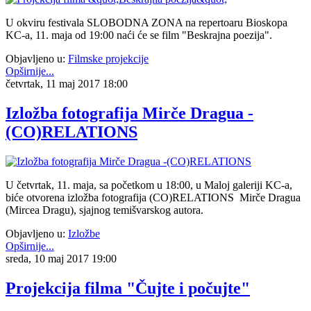
U okviru festivala SLOBODNA ZONA na repertoaru Bioskopa
KC-a, 11. maja od 19:00 naći će se film "Beskrajna poezija".
Objavljeno u:
Filmske projekcije
Opširnije...
četvrtak, 11 maj 2017 18:00
Izložba fotografija Mirče Dragua -
(CO)RELATIONS
U četvrtak, 11. maja, sa početkom u 18:00, u Maloj galeriji KC-a,
biće otvorena izložba fotografija (CO)RELATIONS Mirče Dragua
(Mircea Dragu), sjajnog temišvarskog autora.
Objavljeno u:
Izložbe
Opširnije...
sreda, 10 maj 2017 19:00
Projekcija filma "Čujte i počujte"