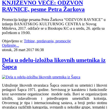
KNJIŽEVNO VEČE: ODZVON
RAVNICE, pesme Petra Žarkova
Promocija knjige pesama Petra Žarkova “ODZVON RAVNICE” u
izdanju BANATSKOG KULTURNOG CENTRA iz Novog
Miloševa, 2017. održaće se u Bioskopu KC-a u sredu, 26. aprila sa
početkom u 19:00.
Objavljeno u:
Tribine, predavanja, promocije
Opširnije...
utorak, 28 mart 2017 06:38
Dela u odelu-izložba likovnih umetnika iz
Šapca
Udruženje likovnih stvaralaca Šapca osnovali su umetnici i likovni
pedagozi Šapca 1971. godine. Servisnog je karaktera i funkcioniše
kroz savremene organizacione modele rada. Bavi se organizacijom
izložbi, izdavaštvom i priređivanjem umetničkih kolonija.
Otvorenog je tipa i internacionalnog sastava, a broji preko stotinu
stvaralaca različitih kategorija, svrstanih u nekolike grupe, tematski i