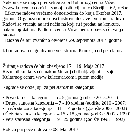
Nalepnice se mogu preuzeti sa sajta Kulturnog centra Vršac
(www.kulcentar.com) i u samoj instituciji, ulica Sterijina 62, Vršac
- Likovne radove vraćamo donosiocima do kraja 0ktobra 2017.
godine. Organizator ne snosi troškove dostave i vraćanja radova.
Radovi se vraćaju na isti način na koji su i predati na konkurs,
nakon tog datuma Kulturni centar Vršac nema obavezu čuvanja
radova.
- Izložba će biti zvanično otvorena 29. septembra 2017. godine
Izbor radova i nagrađivanje vrši stručna Komisija od pet članova
Žiriranje radova će biti obavljeno 17. - 19. Maja 2017.
Rezultati konkursa će nakon žiriranja biti objavljeni na sajtu
Kulturnog centra www.kulcentar.com i putem medija
Nagrade se dodeljuju za pet starosnih kategorija:
• Prva starosna kategorija – 5 - 6 godina (godište 2012-2011)
• Druga starosna kategorija – 7 - 10 godina (godište 2010 - 2007)
• Treća starosna kategorija – 11 - 14 godina (godište 2006 - 2003)
• Četvrta starosna kategorija – 15 - 18 godina( godište 2002 - 1999)
• Peta starosna kategorija – 19 - 25 godina (godište 1998 - 1992)
Rok za prispeće radova je 08. Maj 2017.