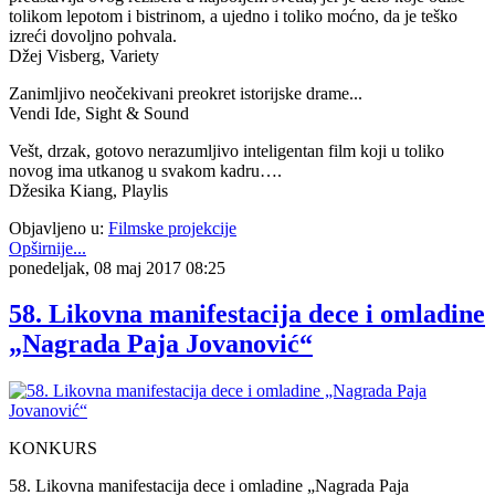
tolikom lepotom i bistrinom, a ujedno i toliko moćno, da je teško
izreći dovoljno pohvala.
Džej Visberg, Variety
Zanimljivo neočekivani preokret istorijske drame...
Vendi Ide, Sight & Sound
Vešt, drzak, gotovo nerazumljivo inteligentan film koji u toliko
novog ima utkanog u svakom kadru….
Džesika Kiang, Playlis
Objavljeno u:
Filmske projekcije
Opširnije...
ponedeljak, 08 maj 2017 08:25
58. Likovna manifestacija dece i omladine
„Nagrada Paja Jovanović“
KONKURS
58. Likovna manifestacija dece i omladine „Nagrada Paja