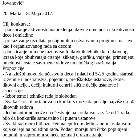
Jovanović“
20. Marta – 8. Maja 2017.
Cilj konkursa:
- podsticanje aktivnosti unapređenja likovne umetnosti i kreativnosti
dece i omladine
- prikazivanje rezultata postignutih u ostvarivanju programa nastave
kao i organizovanog rada sa decom
- podsticanje primene raznovrsnih likovnih tehnika kao likovnog
izraza koje obuhvataju crtanje, slikanje, grafiku, vajanje, primenjenu
umetnost i ostale savrmene vidove umetničkog izražavanja
Propozicije:
- Na izložbi mogu da učestvuju deca i mladi od 5-25 godina starosti
iz zemlje i inostranstva, pojedinci, predškolske ustanove, škole,
likovni ateljei, dečiji kulturni centri i slične dečije ustanove i
asocijacije
- Izbor teme i tehnike rada je slobodan
- Svaka škola ili ustanova na konkurs može da pošalje najviše do 50
likovnih radova
- Jedan autor ne može da učestvuje na konkursu sa više od 2 rada,
bilo da konkuriše samostalno ili putem ustanove
- Svaki rad mora biti označen nalepnicom definisanom konkursom
koja se lepi na poleđinu rada. Podaci moraju biti čitko popunjeni i
potpuni, u suprotnom se neće uzimati u razmatranje.