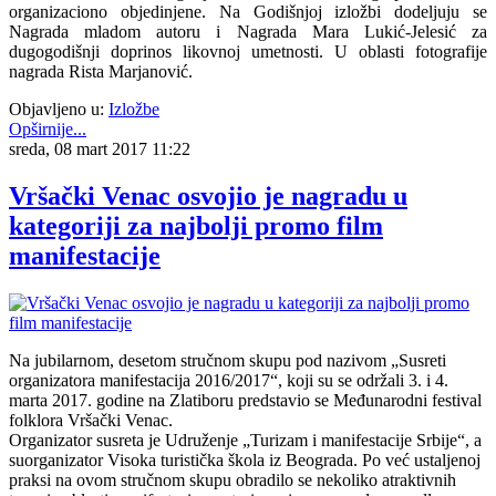
organizaciono objedinjene. Na Godišnjoj izložbi dodeljuju se
Nagrada mladom autoru i Nagrada Mara Lukić-Jelesić za
dugogodišnji doprinos likovnoj umetnosti. U oblasti fotografije
nagrada Rista Marjanović.
Objavljeno u:
Izložbe
Opširnije...
sreda, 08 mart 2017 11:22
Vršački Venac osvojio je nagradu u
kategoriji za najbolji promo film
manifestacije
Na jubilarnom, desetom stručnom skupu pod nazivom „Susreti
organizatora manifestacija 2016/2017“, koji su se održali 3. i 4.
marta 2017. godine na Zlatiboru predstavio se Međunarodni festival
folklora Vršački Venac.
Organizator susreta je Udruženje „Turizam i manifestacije Srbije“, a
suorganizator Visoka turistička škola iz Beograda. Po već ustaljenoj
praksi na ovom stručnom skupu obradilo se nekoliko atraktivnih