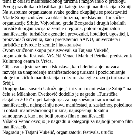
tema iz oblasti manifestacionog turizma i razgovaralo o predlogu
Prvog pravilnika o klasifikaciji i kategorizaciji manifestacija u Srbiji.
Na susretima organizatora svake godine okupljaju se predstavnici
Vlade Srbije zaduženi za oblast turizma, predstavnici Turističke
organizacije Srbije, Vojvodine, grada Beograda i drugih lokalnih
turističkih organizacija iz zemlje i regiona, potom organizatori
manifestacija, turističke agencije i prevoznici, hotelijeri, ugostitelji,
proizvođači suvenira, kao i predstavnici SANU, univerziteta i
turističke privrede iz zemlje i inostranstva.
Ovom stručnom skupu prisustvovali su Tatjana Vukelić,
organizatorka festivala Vršački Venac i Marinel Petrika, predstavnik
Kulturnog centra iz Vršca.
Cilj susreta jeste razmena iskustava, kao i definisanje pravaca
razvoja za unapređenje manifestacionog turizma i pozicioniranje
uloge turističkih manifestacija u okviru strategije razvoja turizma u
Srbiji.
Drugog dana susreta Udruženje „Turizam i manifestacije Srbije“ na
čelu sa Milankom Cvetković dodelilo je nagradu „Turistička
slagalica 2016“ u pet kategorija: za najuspešniju tradicionalnu
manifestaciju, najuspešniju novu manifestaciju, zaslužnog pojedinca
u oblasti manifestacionog turizma, najuspešniju lokalnu
samoupravu, kao i najbolji promo film o manifestaciji.
Vršački Venac osvojio je nagradu u kategoriji za najbolji promo film
manifestacije.
Nagradu je Tatjani Vukelić, organizatorki festivala, uručio