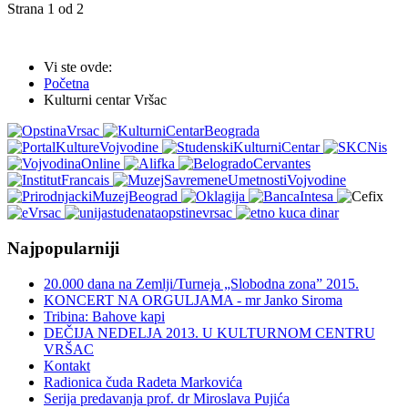
Strana 1 od 2
Vi ste ovde:
Početna
Kulturni centar Vršac
Najpopularniji
20.000 dana na Zemlji/Turneja „Slobodna zona” 2015.
KONCERT NA ORGULJAMA - mr Janko Siroma
Tribina: Bahove kapi
DEČIJA NEDELJA 2013. U KULTURNOM CENTRU
VRŠAC
Kontakt
Radionica čuda Radeta Markovića
Serija predavanja prof. dr Miroslava Pujića