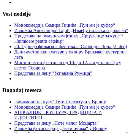
Vest nedelje
Монокомедија Семира Гицића „Пун ми је куфер“
Изложба Александре Гајић „Између поласка и доласка“
Представа на румунском језику „Срцуленце за куце“/
„Inimioare pentru cățeluși”
20. Турнеја филмског фестивала Слободна Зона (2. deo)
Дани аустријске културе у оквиру Вршачког културног
лета
Мини плесни фестивал од 10. до 12. августа на Тргу
светог Теодора
Представа за децу "Успавана Ружица"
Događaj meseca
„Филмови на путу“ Гетe Института у Вршцу
Монокомедија Семира Гицића „Пун ми је куфер“
АШКАЛИЈЕ – КУЛТУРА, ТРАДИЦИЈА И
ИДЕНТИТЕТ
Представа за децу „Ноте малог Моцарта“
Изложба фотографија „Јести очима“ у Вршцу