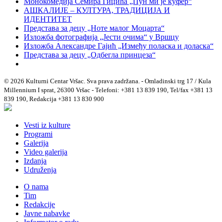
Монокомедија Семира Гицића „Пун ми је куфер“
АШКАЛИЈЕ – КУЛТУРА, ТРАДИЦИЈА И
ИДЕНТИТЕТ
Представа за децу „Ноте малог Моцарта“
Изложба фотографија „Јести очима“ у Вршцу
Изложба Александре Гајић „Између поласка и доласка“
Представа за децу „Одбегла принцеза“
© 2026 Kulturni Centar Vršac. Sva prava zadržana. - Omladinski trg 17 / Kula
Millennium I sprat, 26300 Vršac - Telefoni: +381 13 839 190, Tel/fax +381 13
839 190, Redakcija +381 13 830 900
Vesti iz kulture
Programi
Galerija
Video galerija
Izdanja
Udruženja
O nama
Tim
Redakcije
Javne nabavke