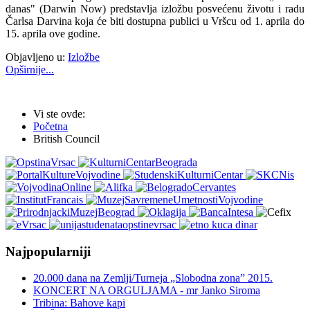
danas" (Darwin Now) predstavlja izložbu posvećenu životu i radu
Čarlsa Darvina koja će biti dostupna publici u Vršcu od 1. aprila do
15. aprila ove godine.
Objavljeno u:
Izložbe
Opširnije...
Vi ste ovde:
Početna
British Council
Najpopularniji
20.000 dana na Zemlji/Turneja „Slobodna zona” 2015.
KONCERT NA ORGULJAMA - mr Janko Siroma
Tribina: Bahove kapi