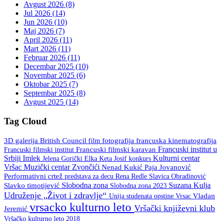
Avgust 2026 (8)
Jul 2026 (14)
Jun 2026 (10)
Maj 2026 (7)
April 2026 (11)
Mart 2026 (11)
Februar 2026 (11)
Decembar 2025 (10)
Novembar 2025 (6)
Oktobar 2025 (7)
Septembar 2025 (8)
Avgust 2025 (14)
Tag Cloud
3D galerija
British Council
fotografija
francuska kinematografija
film
Francuski institut u
Francuski filmski institut
Francuski filmski karavan
Srbiji
Imlek
Kulturni centar
Keta Josif
konkurs
Jelena Gorički Elka
Vršac
Muzički centar Zvončići
Nenad Kukić
Paja Jovanović
Performativni crtež
predstava za decu
Rena Redle
Slavica Obradinović
Slobodna zona
Suzana Kulja
Slavko timotijević
Slobodna zona 2023
Udruženje „Život i zdravlje“
Unija studenata opstine Vrsac
Vladan
vrsacko kulturno leto
Vršački književni klub
Jeremić
Vršačko kulturno leto 2018