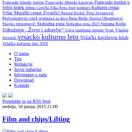
Francuski institut u
Francuski filmski institut
Francuski filmski karavan
Srbiji
Imlek
Kulturni centar
Keta Josif
konkurs
Jelena Gorički Elka
Vršac
Muzički centar Zvončići
Nenad Kukić
Paja Jovanović
Performativni crtež
predstava za decu
Rena Redle
Slavica Obradinović
Slobodna zona
Suzana Kulja
Slavko timotijević
Slobodna zona 2023
Udruženje „Život i zdravlje“
Unija studenata opstine Vrsac
Vladan
vrsacko kulturno leto
Vršački književni klub
Jeremić
Vršačko kulturno leto 2018
O nama
Tim
Redakcije
Javne nabavke
Informator o radu
Download
Kontakt
Pretplatite se na RSS feed
nedelja, 18 januar 2015 21:00
Film and chips/Lilting