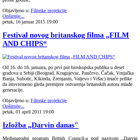
Objavljeno u:
Filmske projekcije
Opširnije...
petak, 16 januar 2015 19:00
Festival novog britanskog filma „FILM
AND CHIPS“
Od 16. do 18. januara, po prvi put bioskopska publika u deset
gradova u Srbiji (Beograd, Kragujevac, Pančevo, Čačak, Vrnjačka
Banja, Subotic, Kikinda, Zrenjanin, Valjevo i Vršac) imaće prilike
da istovremeno gleda premijere ostvarenja britanskih autora mlađe
generacije.
Objavljeno u:
Filmske projekcije
Opširnije...
petak, 01 april 2011 19:00
Izložba „Darvin danas"
Međunarodni program British Council-a pod nazivom „Darvin