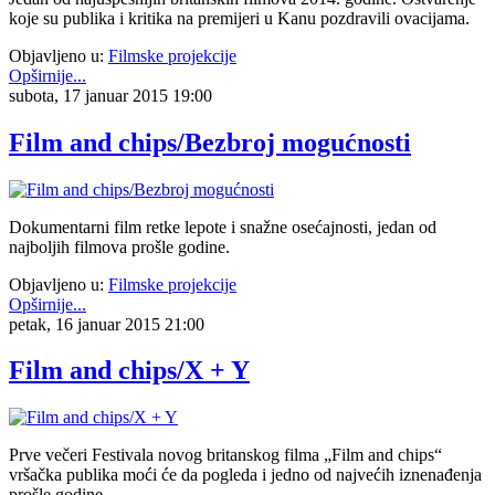
koje su publika i kritika na premijeri u Kanu pozdravili ovacijama.
Objavljeno u:
Filmske projekcije
Opširnije...
subota, 17 januar 2015 19:00
Film and chips/Bezbroj mogućnosti
Dokumentarni film retke lepote i snažne osećajnosti, jedan od
najboljih filmova prošle godine.
Objavljeno u:
Filmske projekcije
Opširnije...
petak, 16 januar 2015 21:00
Film and chips/X + Y
Prve večeri Festivala novog britanskog filma „Film and chips“
vršačka publika moći će da pogleda i jedno od najvećih iznenađenja
prošle godine,