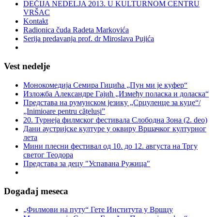
DEČIJA NEDELJA 2013. U KULTURNOM CENTRU
VRŠAC
Kontakt
Radionica čuda Radeta Markovića
Serija predavanja prof. dr Miroslava Pujića
Vest nedelje
Монокомедија Семира Гицића „Пун ми је куфер“
Изложба Александре Гајић „Између поласка и доласка“
Представа на румунском језику „Срцуленце за куце“/
„Inimioare pentru cățeluși”
20. Турнеја филмског фестивала Слободна Зона (2. deo)
Дани аустријске културе у оквиру Вршачког културног
лета
Мини плесни фестивал од 10. до 12. августа на Тргу
светог Теодора
Представа за децу "Успавана Ружица"
Događaj meseca
„Филмови на путу“ Гетe Института у Вршцу