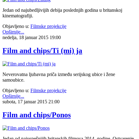
Jedan od najubedljivijih debija poslednjih godina u britanskoj
kinematografiji.
Objavljeno u:
Filmske projekcije
Opširnije...
nedelja, 18 januar 2015 19:00
Film and chips/Ti (mi) ja
Neverovatna ljubavna priča između serijskog ubice i žene
samoubice.
Objavljeno u:
Filmske projekcije
Opširnije...
subota, 17 januar 2015 21:00
Film and chips/Ponos
Jedan od najuspešnijih britanskih filmova 2014. godine. Ostvarenje