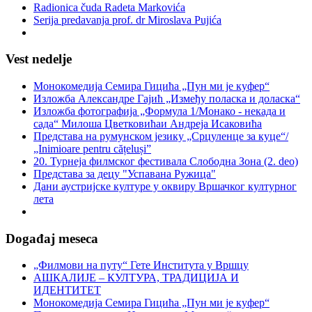
Radionica čuda Radeta Markovića
Serija predavanja prof. dr Miroslava Pujića
Vest nedelje
Монокомедија Семира Гицића „Пун ми је куфер“
Изложба Александре Гајић „Између поласка и доласка“
Изложба фотографија „Формула 1/Монако - некада и
сада“ Милоша Цветковићаи Андреја Исаковића
Представа на румунском језику „Срцуленце за куце“/
„Inimioare pentru cățeluși”
20. Турнеја филмског фестивала Слободна Зона (2. deo)
Представа за децу "Успавана Ружица"
Дани аустријске културе у оквиру Вршачког културног
лета
Događaj meseca
„Филмови на путу“ Гетe Института у Вршцу
АШКАЛИЈЕ – КУЛТУРА, ТРАДИЦИЈА И
ИДЕНТИТЕТ
Монокомедија Семира Гицића „Пун ми је куфер“