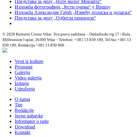
Представа за децу „Ноте малог Моцарта“
Изложба фотографија „Јести очима“ у Вршцу
Изложба Александре Гајић „Између поласка и доласка“
Представа за децу „Одбегла принцеза“
© 2026 Kulturni Centar Vršac. Sva prava zadržana. - Omladinski trg 17 / Kula
Millennium I sprat, 26300 Vršac - Telefoni: +381 13 839 190, Tel/fax +381 13
839 190, Redakcija +381 13 830 900
Vesti iz kulture
Programi
Galerija
Video galerija
Izdanja
Udruženja
O nama
Tim
Redakcije
Javne nabavke
Informator o radu
Download
Kontakt