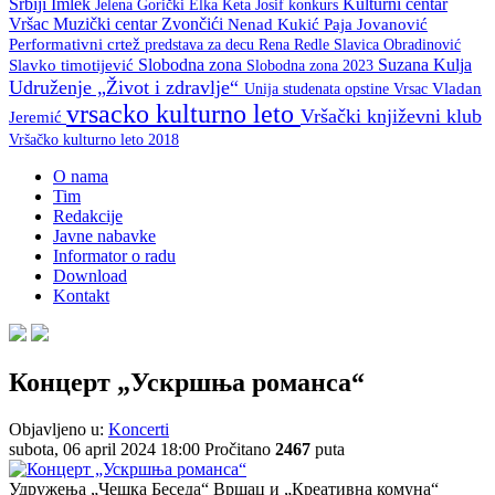
Srbiji
Imlek
Kulturni centar
Keta Josif
konkurs
Jelena Gorički Elka
Vršac
Muzički centar Zvončići
Nenad Kukić
Paja Jovanović
Performativni crtež
predstava za decu
Rena Redle
Slavica Obradinović
Slobodna zona
Suzana Kulja
Slavko timotijević
Slobodna zona 2023
Udruženje „Život i zdravlje“
Unija studenata opstine Vrsac
Vladan
vrsacko kulturno leto
Vršački književni klub
Jeremić
Vršačko kulturno leto 2018
O nama
Tim
Redakcije
Javne nabavke
Informator o radu
Download
Kontakt
Концерт „Ускршњa романсa“
Objavljeno u:
Koncerti
subota, 06 april 2024 18:00
Pročitano
2467
puta
Удружењa „Чешка Беседа“ Вршац и „Креативна комуна“