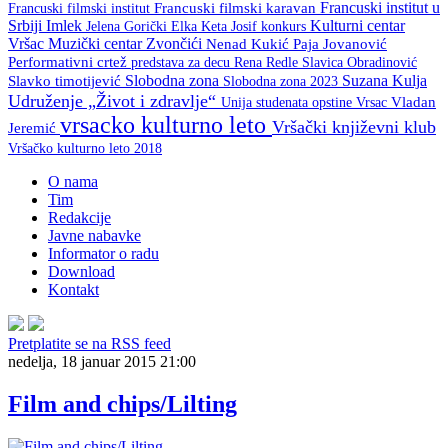
Francuski institut u
Francuski filmski institut
Francuski filmski karavan
Srbiji
Imlek
Kulturni centar
Keta Josif
konkurs
Jelena Gorički Elka
Vršac
Muzički centar Zvončići
Nenad Kukić
Paja Jovanović
Performativni crtež
predstava za decu
Rena Redle
Slavica Obradinović
Slobodna zona
Suzana Kulja
Slavko timotijević
Slobodna zona 2023
Udruženje „Život i zdravlje“
Unija studenata opstine Vrsac
Vladan
vrsacko kulturno leto
Vršački književni klub
Jeremić
Vršačko kulturno leto 2018
O nama
Tim
Redakcije
Javne nabavke
Informator o radu
Download
Kontakt
Pretplatite se na RSS feed
nedelja, 18 januar 2015 21:00
Film and chips/Lilting