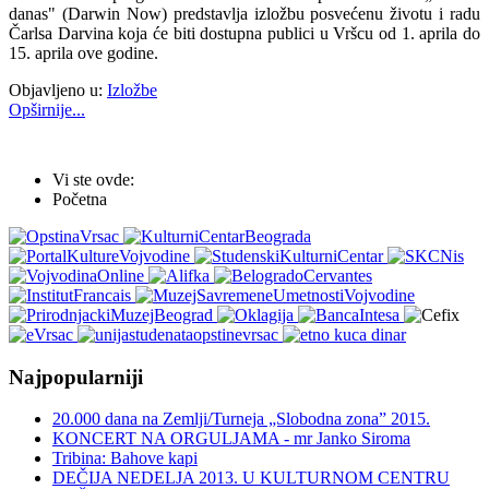
danas" (Darwin Now) predstavlja izložbu posvećenu životu i radu
Čarlsa Darvina koja će biti dostupna publici u Vršcu od 1. aprila do
15. aprila ove godine.
Objavljeno u:
Izložbe
Opširnije...
Vi ste ovde:
Početna
Najpopularniji
20.000 dana na Zemlji/Turneja „Slobodna zona” 2015.
KONCERT NA ORGULJAMA - mr Janko Siroma
Tribina: Bahove kapi
DEČIJA NEDELJA 2013. U KULTURNOM CENTRU