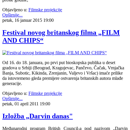
Objavljeno u:
Filmske projekcije
Opširnije...
petak, 16 januar 2015 19:00
Festival novog britanskog filma „FILM
AND CHIPS“
Od 16. do 18. januara, po prvi put bioskopska publika u deset
gradova u Srbiji (Beograd, Kragujevac, Pančevo, Čačak, Vrnjačka
Banja, Subotic, Kikinda, Zrenjanin, Valjevo i Vršac) imaće prilike
da istovremeno gleda premijere ostvarenja britanskih autora mlađe
generacije.
Objavljeno u:
Filmske projekcije
Opširnije...
petak, 01 april 2011 19:00
Izložba „Darvin danas"
Međunarodni program British Council-a pod nazivom „Darvin