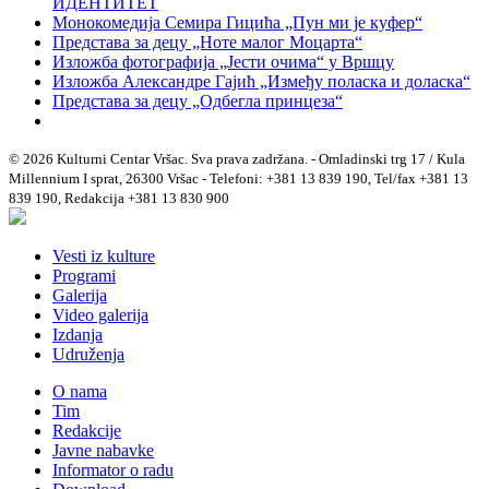
ИДЕНТИТЕТ
Монокомедија Семира Гицића „Пун ми је куфер“
Представа за децу „Ноте малог Моцарта“
Изложба фотографија „Јести очима“ у Вршцу
Изложба Александре Гајић „Између поласка и доласка“
Представа за децу „Одбегла принцеза“
© 2026 Kulturni Centar Vršac. Sva prava zadržana. - Omladinski trg 17 / Kula
Millennium I sprat, 26300 Vršac - Telefoni: +381 13 839 190, Tel/fax +381 13
839 190, Redakcija +381 13 830 900
Vesti iz kulture
Programi
Galerija
Video galerija
Izdanja
Udruženja
O nama
Tim
Redakcije
Javne nabavke
Informator o radu