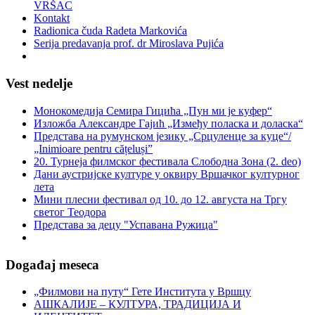
VRŠAC
Kontakt
Radionica čuda Radeta Markovića
Serija predavanja prof. dr Miroslava Pujića
Vest nedelje
Монокомедија Семира Гицића „Пун ми је куфер“
Изложба Александре Гајић „Између поласка и доласка“
Представа на румунском језику „Срцуленце за куце“/
„Inimioare pentru cățeluși”
20. Турнеја филмског фестивала Слободна Зона (2. deo)
Дани аустријске културе у оквиру Вршачког културног
лета
Мини плесни фестивал од 10. до 12. августа на Тргу
светог Теодора
Представа за децу "Успавана Ружица"
Događaj meseca
„Филмови на путу“ Гетe Института у Вршцу
АШКАЛИЈЕ – КУЛТУРА, ТРАДИЦИЈА И