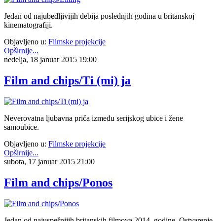
Jedan od najubedljivijih debija poslednjih godina u britanskoj
kinematografiji.
Objavljeno u:
Filmske projekcije
Opširnije...
nedelja, 18 januar 2015 19:00
Film and chips/Ti (mi) ja
Neverovatna ljubavna priča između serijskog ubice i žene
samoubice.
Objavljeno u:
Filmske projekcije
Opširnije...
subota, 17 januar 2015 21:00
Film and chips/Ponos
Jedan od najuspešnijih britanskih filmova 2014. godine. Ostvarenje