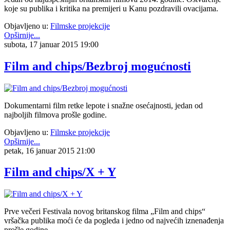
koje su publika i kritika na premijeri u Kanu pozdravili ovacijama.
Objavljeno u:
Filmske projekcije
Opširnije...
subota, 17 januar 2015 19:00
Film and chips/Bezbroj mogućnosti
Dokumentarni film retke lepote i snažne osećajnosti, jedan od
najboljih filmova prošle godine.
Objavljeno u:
Filmske projekcije
Opširnije...
petak, 16 januar 2015 21:00
Film and chips/X + Y
Prve večeri Festivala novog britanskog filma „Film and chips“
vršačka publika moći će da pogleda i jedno od najvećih iznenađenja
prošle godine,