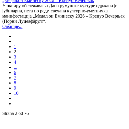
У оквиру обележавања Дана румунске културе одржана је
јубиларна, пета по реду, свечана културно-уметничка
манифестација „Медаљон Еминеску 2026 – Кренуо Вечерњак
(Порни Луцеафăрул)“.
Opširnije...
1
2
3
4
...
6
7
8
9
10
Strana 2 od 76