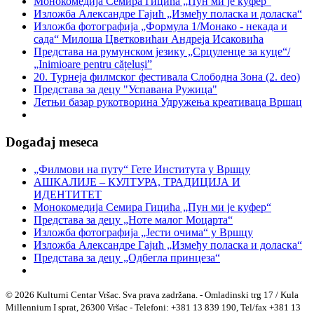
Монокомедија Семира Гицића „Пун ми је куфер“
Изложба Александре Гајић „Између поласка и доласка“
Изложба фотографија „Формула 1/Монако - некада и
сада“ Милоша Цветковићаи Андреја Исаковића
Представа на румунском језику „Срцуленце за куце“/
„Inimioare pentru cățeluși”
20. Турнеја филмског фестивала Слободна Зона (2. deo)
Представа за децу "Успавана Ружица"
Летњи базар рукотворина Удружења креативаца Вршац
Događaj meseca
„Филмови на путу“ Гетe Института у Вршцу
АШКАЛИЈЕ – КУЛТУРА, ТРАДИЦИЈА И
ИДЕНТИТЕТ
Монокомедија Семира Гицића „Пун ми је куфер“
Представа за децу „Ноте малог Моцарта“
Изложба фотографија „Јести очима“ у Вршцу
Изложба Александре Гајић „Између поласка и доласка“
Представа за децу „Одбегла принцеза“
© 2026 Kulturni Centar Vršac. Sva prava zadržana. - Omladinski trg 17 / Kula
Millennium I sprat, 26300 Vršac - Telefoni: +381 13 839 190, Tel/fax +381 13