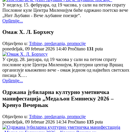
У недељу, 15. фебруара, од 19 часова, у сали на петом спрату
Пословне куле Центра Миленијум биће одржано поетско вече
„Нит Љубави - Вече љубавне поезије“.
Opširnije...
Омаж Х. Л. Борхесу
Objavljeno u:
Tribine, predavanja, promocije
ponedeljak, 09 februar 2026 14:40
Pročitano
131
puta
У среду, 28. јануара, од 19 часова у сали на петом спрату
пословне куле Центра Миленијум, Културни центар Вршац
организује књижевно вече - омаж једном од највећих светских
писаца Х.…
Opširnije...
Одржана јубиларна културно уметничка
манифестација „Медаљон Еминеску 2026 –
Кренуо Вечерњак
Objavljeno u:
Tribine, predavanja, promocije
ponedeljak, 09 februar 2026 14:34
Pročitano
135
puta