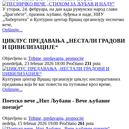
У уторак, 24. фебруара, на дан када румунски народ слави
„Драгобете”, празник љубави, буђења и наде, НИУ
„Либертатеа” и Културни центар Вршац организују песничко
вече,
Opširnije...
ЦИКЛУС ПРЕДАВАЊА „НЕСТАЛИ ГРАДОВИ
И ЦИВИЛИЗАЦИЈЕ“
Objavljeno u:
Tribine, predavanja, promocije
ponedeljak, 23 februar 2026 18:00
Pročitano
231
puta
Културни центар Вршац организује циклус инспиративних
предавања која ће вас повести на путовање кроз време,
Opširnije...
Поетско вече „Нит Љубави - Вече љубавне
поезије“
Objavljeno u:
Tribine, predavanja, promocije
nedelja, 15 februar 2026 19:00
Pročitano
261
puta