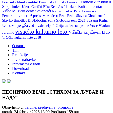
Francuski institut u
Francuski filmski institut
Francuski filmski karavan
Srbiji
Imlek
Kulturni centar
Keta Josif
konkurs
Jelena Gorički Elka
Vršac
Muzički centar Zvončići
Nenad Kukić
Paja Jovanović
Performativni crtež
predstava za decu
Rena Redle
Slavica Obradinović
Slobodna zona
Suzana Kulja
Slavko timotijević
Slobodna zona 2023
Udruženje „Život i zdravlje“
Unija studenata opstine Vrsac
Vladan
vrsacko kulturno leto
Vršački književni klub
Jeremić
Vršačko kulturno leto 2018
O nama
Tim
Redakcije
Javne nabavke
Informator o radu
Download
Kontakt
ПЕСНИЧКО ВЕЧЕ „СТИХОМ ЗА ЉУБАВ И
НАДУ”
Objavljeno u:
Tribine, predavanja, promocije
utorak, 24 februar 2026 18:00
Pročitano
159
puta