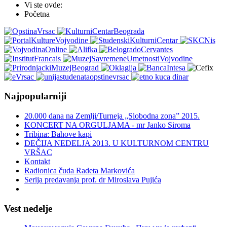
Vi ste ovde:
Početna
Najpopularniji
20.000 dana na Zemlji/Turneja „Slobodna zona” 2015.
KONCERT NA ORGULJAMA - mr Janko Siroma
Tribina: Bahove kapi
DEČIJA NEDELJA 2013. U KULTURNOM CENTRU
VRŠAC
Kontakt
Radionica čuda Radeta Markovića
Serija predavanja prof. dr Miroslava Pujića
Vest nedelje