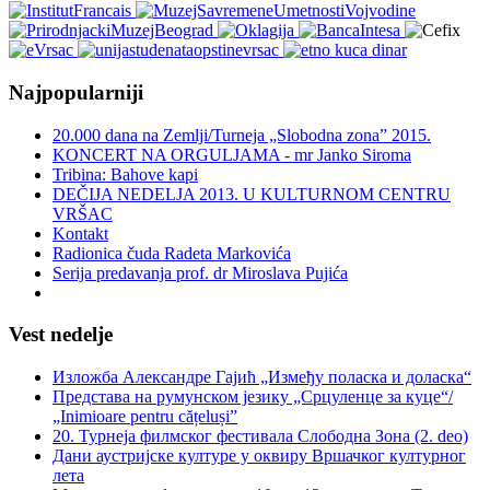
Najpopularniji
20.000 dana na Zemlji/Turneja „Slobodna zona” 2015.
KONCERT NA ORGULJAMA - mr Janko Siroma
Tribina: Bahove kapi
DEČIJA NEDELJA 2013. U KULTURNOM CENTRU
VRŠAC
Kontakt
Radionica čuda Radeta Markovića
Serija predavanja prof. dr Miroslava Pujića
Vest nedelje
Изложба Александре Гајић „Између поласка и доласка“
Представа на румунском језику „Срцуленце за куце“/
„Inimioare pentru cățeluși”
20. Турнеја филмског фестивала Слободна Зона (2. deo)
Дани аустријске културе у оквиру Вршачког културног
лета