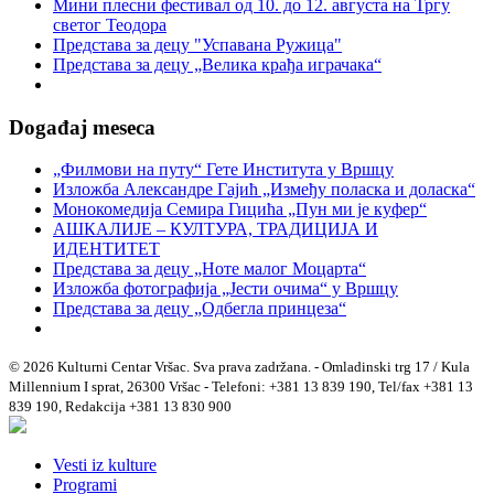
Мини плесни фестивал од 10. до 12. августа на Тргу
светог Теодора
Представа за децу "Успавана Ружица"
Представа за децу „Велика крађа играчака“
Događaj meseca
„Филмови на путу“ Гетe Института у Вршцу
Изложба Александре Гајић „Између поласка и доласка“
Монокомедија Семира Гицића „Пун ми је куфер“
АШКАЛИЈЕ – КУЛТУРА, ТРАДИЦИЈА И
ИДЕНТИТЕТ
Представа за децу „Ноте малог Моцарта“
Изложба фотографија „Јести очима“ у Вршцу
Представа за децу „Одбегла принцеза“
© 2026 Kulturni Centar Vršac. Sva prava zadržana. - Omladinski trg 17 / Kula
Millennium I sprat, 26300 Vršac - Telefoni: +381 13 839 190, Tel/fax +381 13
839 190, Redakcija +381 13 830 900
Vesti iz kulture
Programi