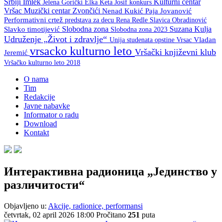
Srbiji
Imlek
Kulturni centar
Keta Josif
konkurs
Jelena Gorički Elka
Vršac
Muzički centar Zvončići
Nenad Kukić
Paja Jovanović
Performativni crtež
predstava za decu
Rena Redle
Slavica Obradinović
Slobodna zona
Suzana Kulja
Slavko timotijević
Slobodna zona 2023
Udruženje „Život i zdravlje“
Unija studenata opstine Vrsac
Vladan
vrsacko kulturno leto
Vršački književni klub
Jeremić
Vršačko kulturno leto 2018
O nama
Tim
Redakcije
Javne nabavke
Informator o radu
Download
Kontakt
Интерактивна радионица „Јединство у
различитости“
Objavljeno u:
Akcije, radionice, performansi
četvrtak, 02 april 2026 18:00
Pročitano
251
puta